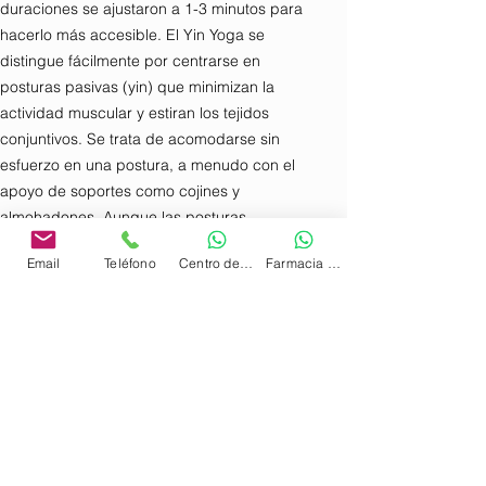
duraciones se ajustaron a 1-3 minutos para
hacerlo más accesible. El Yin Yoga se
distingue fácilmente por centrarse en
posturas pasivas (yin) que minimizan la
actividad muscular y estiran los tejidos
conjuntivos. Se trata de acomodarse sin
esfuerzo en una postura, a menudo con el
apoyo de soportes como cojines y
almohadones. Aunque las posturas
recuerdan a los asanas del Hatha Yoga
Email
Teléfono
Centro de Terapias
Farmacia Homeopática
Clásico
Lunes y Jueves: 10:30 a 11:30 hrs.
Martes y Jueves: 19:00 a 20:00 hrs.
Valores: