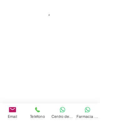
Email
Teléfono
Centro de Terapias
Farmacia Homeopática
INFORMACIÓN REGLAMENTARIA
Decreto 3