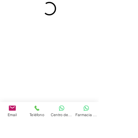
Email
Teléfono
Centro de Terapias
Farmacia Homeopática
INFORMACIÓN REGLAMENTARIA
Decreto 3